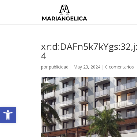
xr:d:DAFn5k7kYgs:32,
4
por
publicidad
|
May 23, 2024
|
0 comentarios
Abrir barra de herramientas