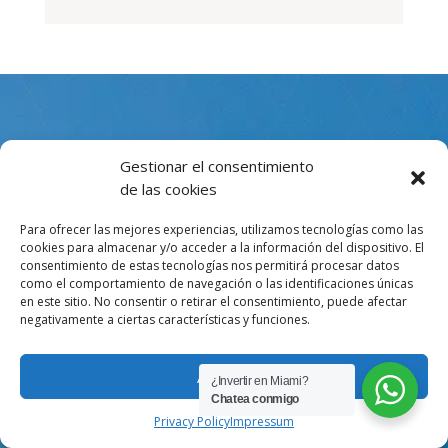
Real Estate Agent | Luxury
Gestionar el consentimiento
de las cookies
Properties
Para ofrecer las mejores experiencias, utilizamos tecnologías como las
cookies para almacenar y/o acceder a la información del dispositivo. El
consentimiento de estas tecnologías nos permitirá procesar datos
como el comportamiento de navegación o las identificaciones únicas
Email
en este sitio. No consentir o retirar el consentimiento, puede afectar
negativamente a ciertas características y funciones.
mariangelicat@hotmail.com
Aceptar
¿Invertir en Miami?
Chatea conmigo
Oficina
Privacy Policy
Impressum
2071 Nw 112 Ave Suite 101 Miami, FL