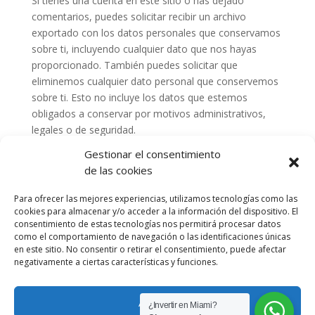
Si tienes una cuenta en este sitio o has dejado
comentarios, puedes solicitar recibir un archivo
exportado con los datos personales que conservamos
sobre ti, incluyendo cualquier dato que nos hayas
proporcionado. También puedes solicitar que
eliminemos cualquier dato personal que conservemos
sobre ti. Esto no incluye los datos que estemos
obligados a conservar por motivos administrativos,
legales o de seguridad.
Dónde se envían
Gestionar el consentimiento
tus datos
de las cookies
Para ofrecer las mejores experiencias, utilizamos tecnologías como las
cookies para almacenar y/o acceder a la información del dispositivo. El
Los comentarios de los visitantes pueden ser
consentimiento de estas tecnologías nos permitirá procesar datos
revisados mediante un servicio automatizado de
como el comportamiento de navegación o las identificaciones únicas
detección de spam.
en este sitio. No consentir o retirar el consentimiento, puede afectar
negativamente a ciertas características y funciones.
Privacy Policy
Portafolio
Aceptar
¿Invertir en Miami?