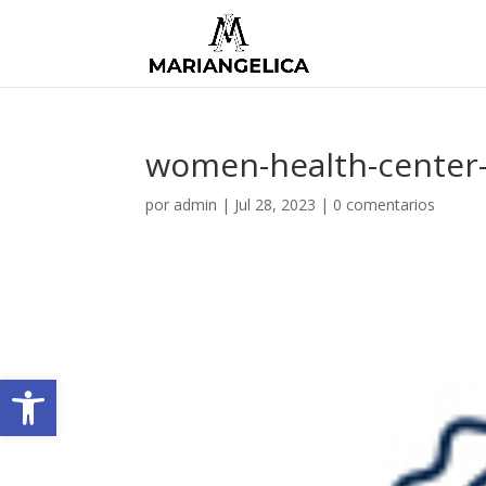
women-health-center
por
admin
|
Jul 28, 2023
|
0 comentarios
Abrir barra de herramientas