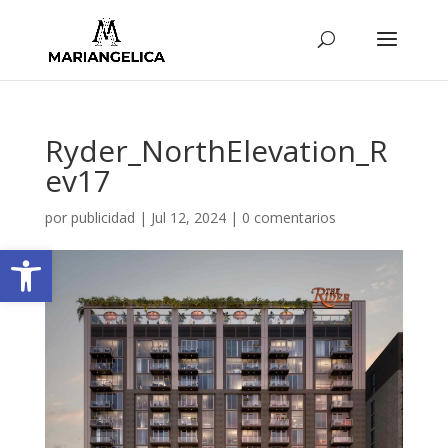
Ryder_NorthElevation_R
ev17
por
publicidad
|
Jul 12, 2024
|
0 comentarios
Abrir barra de herramientas