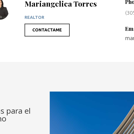
Ph
Mariangelica Torres
(30
REALTOR
Ema
CONTACTAME
mar
s para el
no