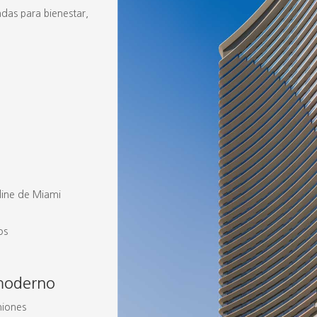
as para bienestar,
n
kyline de Miami
os
 moderno
niones