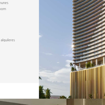
omunes
room
alquileres