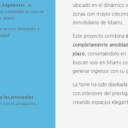
de
Edgewater
, un
ubicado en el dinámico 
ha convertido en uno de
zonas con mayor crecimi
de Miami.
inmobiliario de Miami.
en acceso inmediato a
iudad:
Este proyecto combina
completamente amobladas 
, convirtiéndolo en
plazo
buscan vivir en Miami co
generar ingresos con su 
La torre ha sido diseñad
con interiores del presti
 las principales
creando espacios elegante
ón con el aeropuerto,