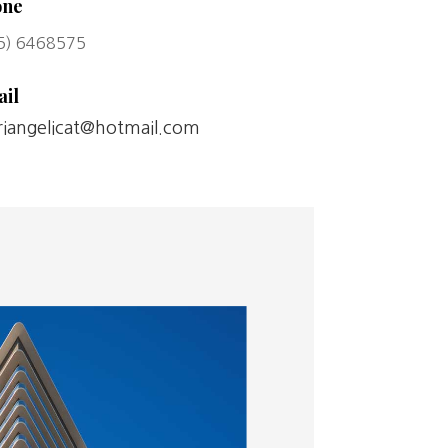
one
5) 6468575
il
iangelicat@hotmail.com