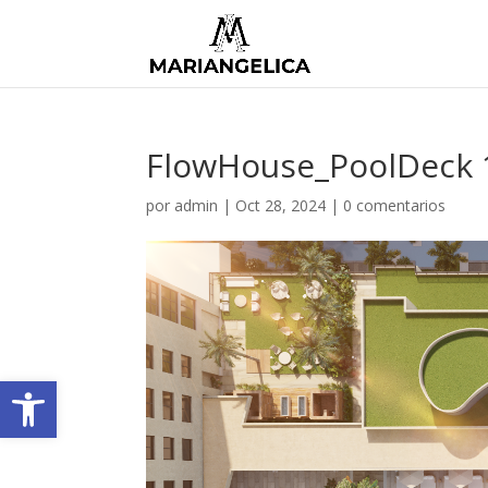
FlowHouse_PoolDeck 1
por
admin
|
Oct 28, 2024
|
0 comentarios
Abrir barra de herramientas