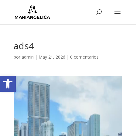
ads4
por
admin
|
May 21, 2026
|
0 comentarios
Abrir barra de herramientas
Reproductor
de
vídeo