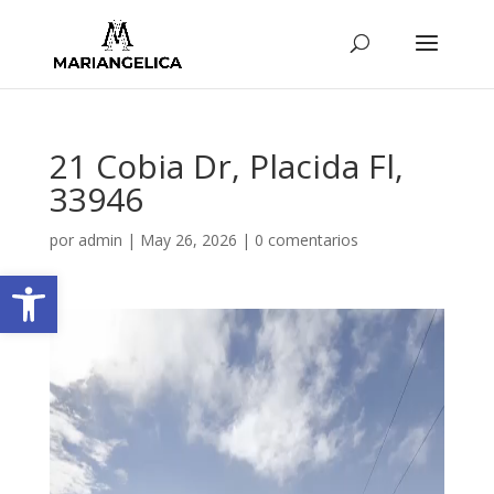
21 Cobia Dr, Placida Fl,
33946
por
admin
|
May 26, 2026
|
0 comentarios
Abrir barra de herramientas
Reproductor
de
vídeo