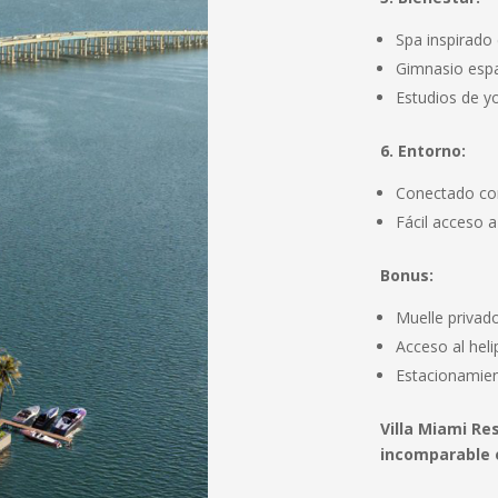
Spa inspirado 
Gimnasio espa
Estudios de yo
6. Entorno:
Conectado con
Fácil acceso a
Bonus:
Muelle privad
Acceso al heli
Estacionamien
Villa Miami Re
incomparable 