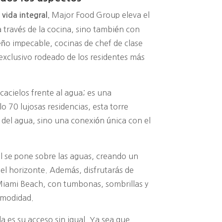
Major Food Group eleva el
vida integral.
a través de la cocina, sino también con
seño impecable, cocinas de chef de clase
exclusivo rodeado de los residentes más
acielos frente al agua; es una
o 70 lujosas residencias, esta torre
 del agua, sino una conexión única con el
ol se pone sobre las aguas, creando un
 el horizonte. Además, disfrutarás de
 Miami Beach, con tumbonas, sombrillas y
comodidad.
a es su acceso sin igual. Ya sea que