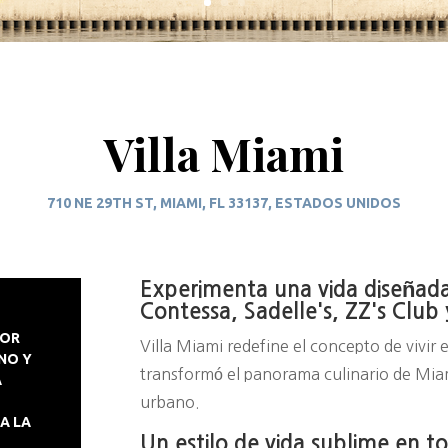
Villa Miami
710 NE 29TH ST, MIAMI, FL 33137, ESTADOS UNIDOS
Experimenta una vida diseñada 
Contessa, Sadelle's, ZZ's Club
JOR
Villa Miami redefine el concepto de vivir
NO Y
transformó el panorama culinario de Miami
A
urbano.
A LA
Un estilo de vida sublime en t